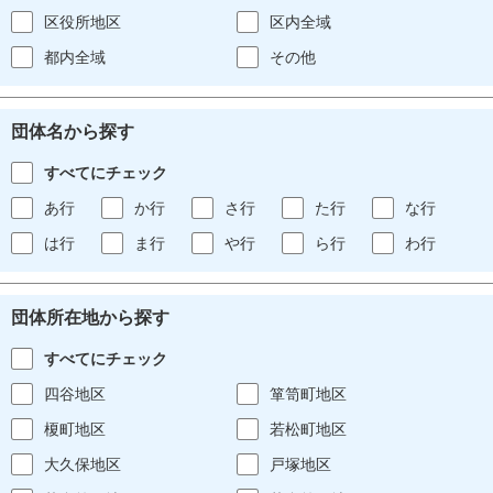
区役所地区
区内全域
都内全域
その他
団体名から探す
すべてにチェック
あ行
か行
さ行
た行
な行
は行
ま行
や行
ら行
わ行
団体所在地から探す
すべてにチェック
四谷地区
箪笥町地区
榎町地区
若松町地区
大久保地区
戸塚地区