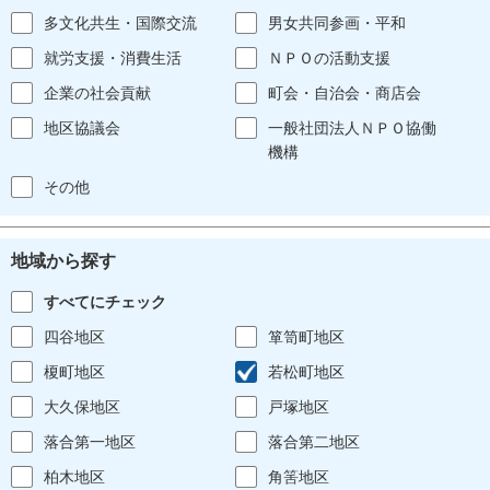
多文化共生・国際交流
男女共同参画・平和
就労支援・消費生活
ＮＰＯの活動支援
企業の社会貢献
町会・自治会・商店会
地区協議会
一般社団法人ＮＰＯ協働
機構
その他
地域から探す
すべてにチェック
四谷地区
箪笥町地区
榎町地区
若松町地区
大久保地区
戸塚地区
落合第一地区
落合第二地区
柏木地区
角筈地区