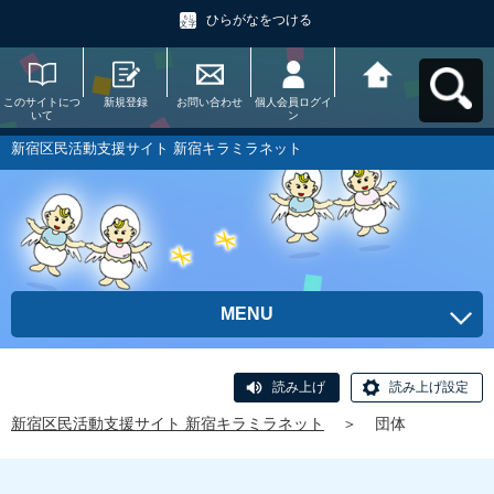
ひらがなをつける
このサイトにつ
新規登録
お問い合わせ
個人会員ログイ
新宿区民活動支
いて
ン
援サイト 新宿キ
ラミラネットへ
戻る
新宿区民活動支援サイト 新宿キラミラネット
MENU
読み上げ
読み上げ設定
新宿区民活動支援サイト 新宿キラミラネット
＞
団体