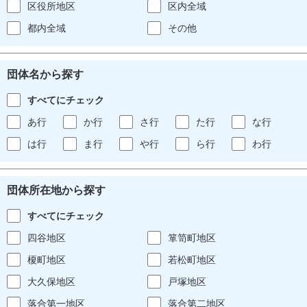
区役所地区
区内全域
都内全域
その他
団体名から探す
すべてにチェック
あ行
か行
さ行
た行
な行
は行
ま行
や行
ら行
わ行
団体所在地から探す
すべてにチェック
四谷地区
箪笥町地区
榎町地区
若松町地区
大久保地区
戸塚地区
落合第一地区
落合第二地区