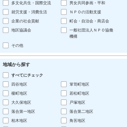
多文化共生・国際交流
男女共同参画・平和
就労支援・消費生活
ＮＰＯの活動支援
企業の社会貢献
町会・自治会・商店会
地区協議会
一般社団法人ＮＰＯ協働
機構
その他
地域から探す
すべてにチェック
四谷地区
箪笥町地区
榎町地区
若松町地区
大久保地区
戸塚地区
落合第一地区
落合第二地区
柏木地区
角筈地区