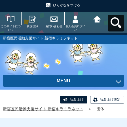
ひらがなをつける
このサイトにつ
新規登録
お問い合わせ
個人会員ログイ
新宿区民活動支
いて
ン
援サイト 新宿キ
ラミラネットへ
戻る
新宿区民活動支援サイト 新宿キラミラネット
MENU
読み上げ
読み上げ設定
新宿区民活動支援サイト 新宿キラミラネット
＞
団体