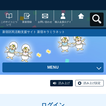
このサイトにつ
新規登録
お問い合わせ
個人会員ログイ
新宿区民活動支
いて
ン
援サイト 新宿キ
ラミラネットへ
戻る
新宿区民活動支援サイト 新宿キラミラネット
MENU
読み上げ
読み上げ設定
ログイン