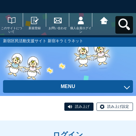
このサイトにつ
新規登録
お問い合わせ
個人会員ログイ
新宿区民活動支
いて
ン
援サイト 新宿キ
ラミラネットへ
戻る
新宿区民活動支援サイト 新宿キラミラネット
MENU
読み上げ
読み上げ設定
ログイン