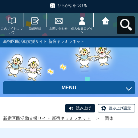
ひらがなをつける
このサイトにつ
新規登録
お問い合わせ
個人会員ログイ
新宿区民活動支
いて
ン
援サイト 新宿キ
ラミラネットへ
戻る
新宿区民活動支援サイト 新宿キラミラネット
MENU
読み上げ
読み上げ設定
新宿区民活動支援サイト 新宿キラミラネット
＞
団体