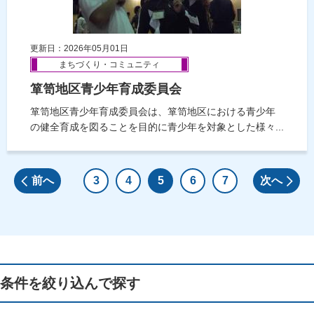
更新日：2026年05月01日
まちづくり・コミュニティ
箪笥地区青少年育成委員会
箪笥地区青少年育成委員会は、箪笥地区における青少年
の健全育成を図ることを目的に青少年を対象とした様々...
前へ
3
4
5
6
7
次へ
条件を絞り込んで探す