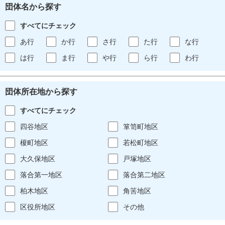
団体名から探す
すべてにチェック
あ行
か行
さ行
た行
な行
は行
ま行
や行
ら行
わ行
団体所在地から探す
すべてにチェック
四谷地区
箪笥町地区
榎町地区
若松町地区
大久保地区
戸塚地区
落合第一地区
落合第二地区
柏木地区
角筈地区
区役所地区
その他