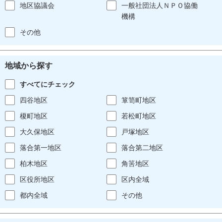
地区協議会
一般社団法人ＮＰＯ協働
機構
その他
地域から探す
すべてにチェック
四谷地区
箪笥町地区
榎町地区
若松町地区
大久保地区
戸塚地区
落合第一地区
落合第二地区
柏木地区
角筈地区
区役所地区
区内全域
都内全域
その他