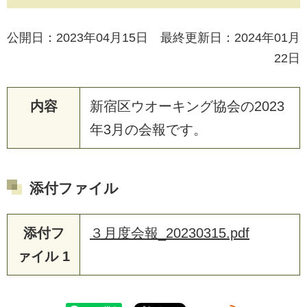
公開日：2023年04月15日 最終更新日：2024年01月
22日
内容
新
宿
区
ウ
オ
ー
キ
ン
グ
協
会
の
2
0
2
3
年
3
月
の
会
報
で
す
。
添付ファイル
添付フ
３月度会報_20230315.pdf
ァイル 1