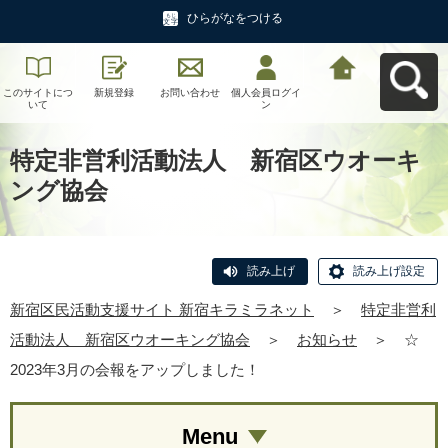
ひらがなをつける
このサイトにつ
新規登録
お問い合わせ
個人会員ログイ
新宿区民活動支
いて
ン
援サイト 新宿キ
ラミラネットへ
戻る
特定非営利活動法人 新宿区ウオーキ
ング協会
読み上げ
読み上げ設定
新宿区民活動支援サイト 新宿キラミラネット
＞
特定非営利
活動法人 新宿区ウオーキング協会
＞
お知らせ
＞
☆
2023年3月の会報をアップしました！
Menu