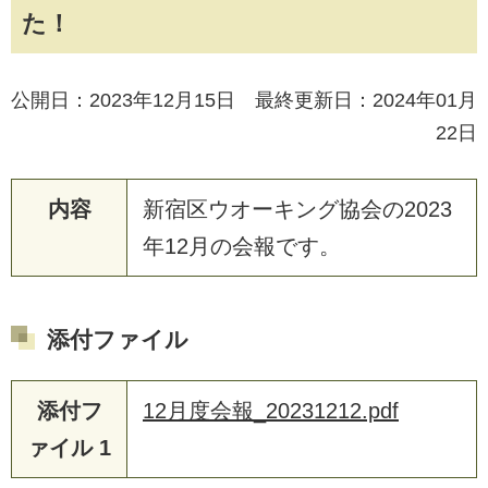
た！
公開日：2023年12月15日 最終更新日：2024年01月
22日
内容
新
宿
区
ウ
オ
ー
キ
ン
グ
協
会
の
2
0
2
3
年
1
2
月
の
会
報
で
す
。
添付ファイル
添付フ
12月度会報_20231212.pdf
ァイル 1