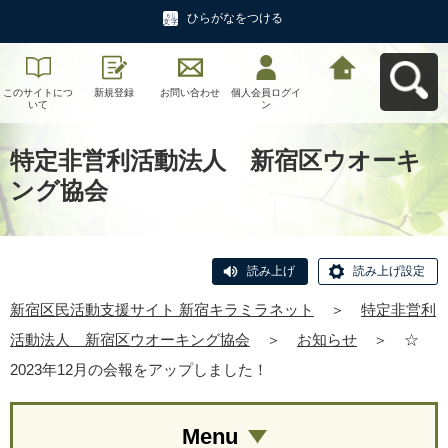
ひらがなをつける
このサイトにつ
新規登録
お問い合わせ
個人会員ログイ
新宿区民活動支
いて
ン
援サイト 新宿キ
ラミラネットへ
戻る
特定非営利活動法人 新宿区ウオーキ
ング協会
読み上げ
読み上げ設定
新宿区民活動支援サイト 新宿キラミラネット
＞
特定非営利
活動法人 新宿区ウオーキング協会
＞
お知らせ
＞
☆
2023年12月の会報をアップしました！
Menu