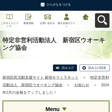
ひらがなをつける
このサイトにつ
新規登録
お問い合わせ
個人会員ログイ
新宿区民活動支
いて
ン
援サイト 新宿キ
ラミラネットへ
戻る
特定非営利活動法人 新宿区ウオーキ
ング協会
読み上げ
読み上げ設定
新宿区民活動支援サイト 新宿キラミラネット
＞
特定非営利
活動法人 新宿区ウオーキング協会
＞
お知らせ
＞
2024
年2月の会報をアップしました！
Menu